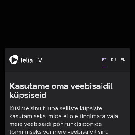
ET
RU
EN
Kasutame oma veebisaidil
küpsiseid
Küsime sinult luba selliste küpsiste
kasutamiseks, mida ei ole tingimata vaja
Tehniline viga
meie veebisaidi põhifunktsioonide
toimimiseks või meie veebisaidil sinu