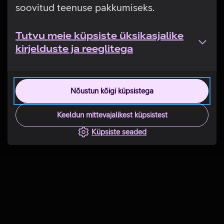
soovitud teenuse pakkumiseks.
Tutvu meie küpsiste üksikasjalike
kirjelduste ja reeglitega
Nõustun kõigi küpsistega
Keeldun mittevajalikest küpsistest
Küpsiste seaded