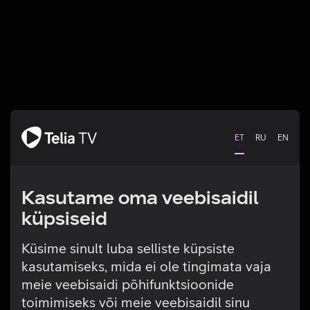
ET
RU
EN
Kasutame oma veebisaidil
küpsiseid
Küsime sinult luba selliste küpsiste
kasutamiseks, mida ei ole tingimata vaja
Tehniline viga
meie veebisaidi põhifunktsioonide
toimimiseks või meie veebisaidil sinu