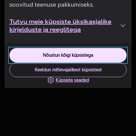
soovitud teenuse pakkumiseks.
Tutvu meie küpsiste üksikasjalike
kirjelduste ja reeglitega
Nõustun kõigi küpsistega
Keeldun mittevajalikest küpsistest
Küpsiste seaded