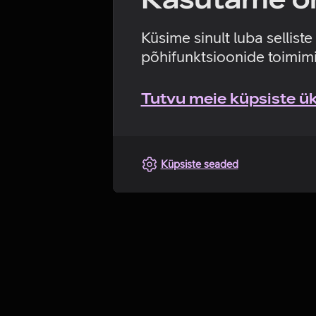
Küsime sinult luba sellist
põhifunktsioonide toimimi
Tutvu meie küpsiste üks
Küpsiste seaded