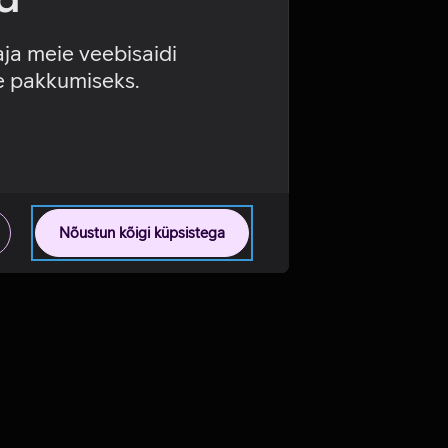
aja meie veebisaidi
se pakkumiseks.
Nõustun kõigi küpsistega