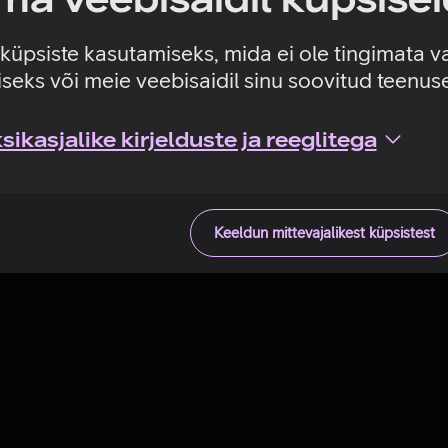
Tehniline viga
e küpsiste kasutamiseks, mida ei ole tingimata v
seks või meie veebisaidil sinu soovitud teenu
ikasjalike kirjelduste ja reeglitega
Keeldun mittevajalikest küpsistest