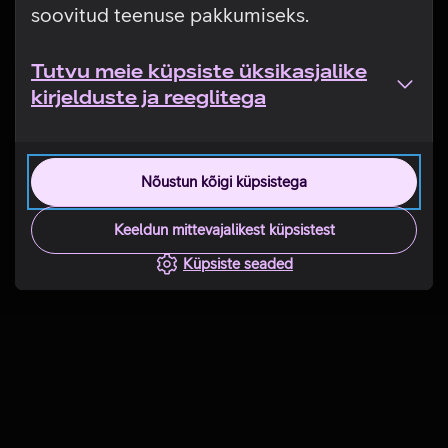
soovitud teenuse pakkumiseks.
Tutvu meie küpsiste üksikasjalike
kirjelduste ja reeglitega
Nõustun kõigi küpsistega
Keeldun mittevajalikest küpsistest
Küpsiste seaded