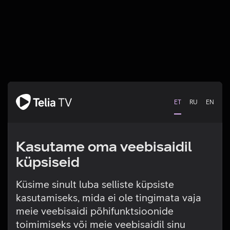
ET
RU
EN
Kasutame oma veebisaidil
küpsiseid
Küsime sinult luba selliste küpsiste
kasutamiseks, mida ei ole tingimata vaja
Tehniline viga
meie veebisaidi põhifunktsioonide
toimimiseks või meie veebisaidil sinu