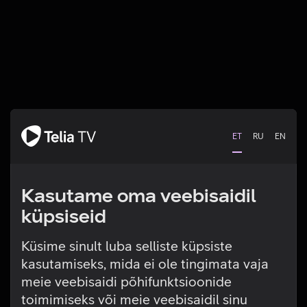
ET
RU
EN
Kasutame oma veebisaidil
küpsiseid
Küsime sinult luba selliste küpsiste
kasutamiseks, mida ei ole tingimata vaja
Tehniline viga
meie veebisaidi põhifunktsioonide
toimimiseks või meie veebisaidil sinu