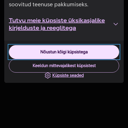
soovitud teenuse pakkumiseks.
Tutvu meie küpsiste üksikasjalike
kirjelduste ja reeglitega
Nõustun kõigi küpsistega
Keeldun mittevajalikest küpsistest
Küpsiste seaded