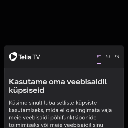
ET
RU
EN
Kasutame oma veebisaidil
küpsiseid
Küsime sinult luba selliste küpsiste
kasutamiseks, mida ei ole tingimata vaja
Tehniline viga
meie veebisaidi põhifunktsioonide
toimimiseks või meie veebisaidil sinu