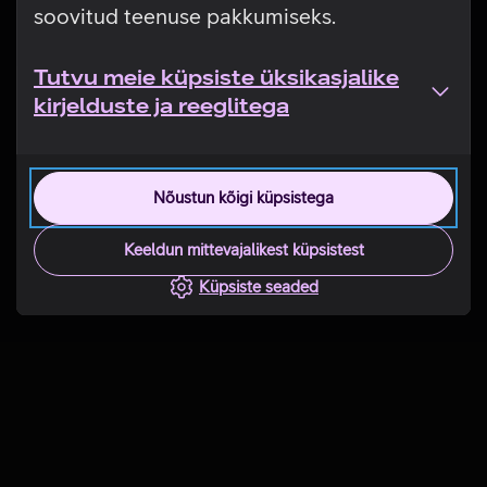
soovitud teenuse pakkumiseks.
Tutvu meie küpsiste üksikasjalike
kirjelduste ja reeglitega
Nõustun kõigi küpsistega
Keeldun mittevajalikest küpsistest
Küpsiste seaded