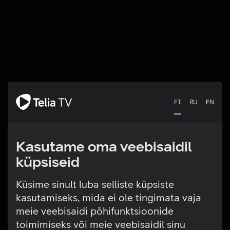
ET
RU
EN
Kasutame oma veebisaidil
küpsiseid
Küsime sinult luba selliste küpsiste
kasutamiseks, mida ei ole tingimata vaja
Tehniline viga
meie veebisaidi põhifunktsioonide
toimimiseks või meie veebisaidil sinu