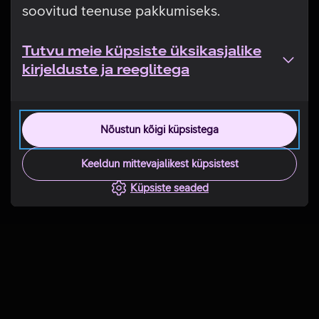
soovitud teenuse pakkumiseks.
Tutvu meie küpsiste üksikasjalike
kirjelduste ja reeglitega
Nõustun kõigi küpsistega
Keeldun mittevajalikest küpsistest
Küpsiste seaded