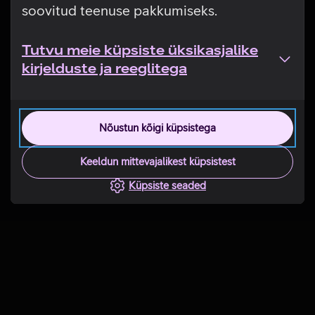
soovitud teenuse pakkumiseks.
Tutvu meie küpsiste üksikasjalike
kirjelduste ja reeglitega
Nõustun kõigi küpsistega
Keeldun mittevajalikest küpsistest
Küpsiste seaded