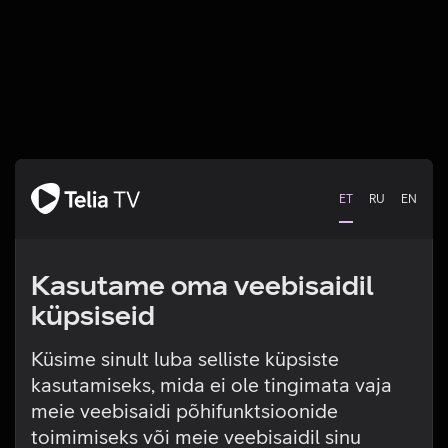
ET
RU
EN
Kasutame oma veebisaidil
küpsiseid
Küsime sinult luba selliste küpsiste
kasutamiseks, mida ei ole tingimata vaja
Tehniline viga
meie veebisaidi põhifunktsioonide
toimimiseks või meie veebisaidil sinu