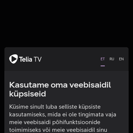
ET
RU
EN
Kasutame oma veebisaidil
küpsiseid
Küsime sinult luba selliste küpsiste
kasutamiseks, mida ei ole tingimata vaja
Tehniline viga
meie veebisaidi põhifunktsioonide
toimimiseks või meie veebisaidil sinu