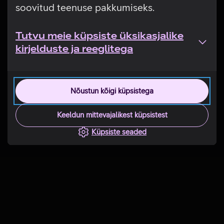
soovitud teenuse pakkumiseks.
Tutvu meie küpsiste üksikasjalike
kirjelduste ja reeglitega
Nõustun kõigi küpsistega
Keeldun mittevajalikest küpsistest
Küpsiste seaded