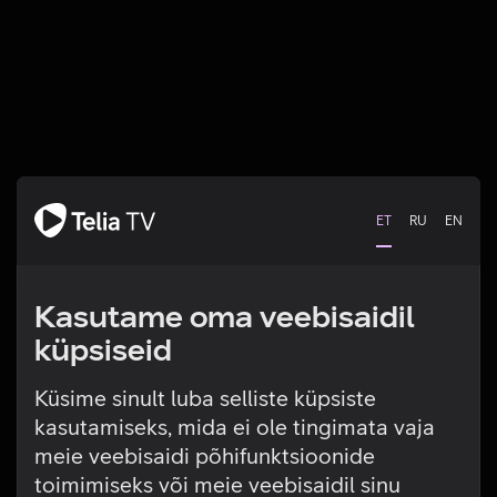
ET
RU
EN
Kasutame oma veebisaidil
küpsiseid
Küsime sinult luba selliste küpsiste
kasutamiseks, mida ei ole tingimata vaja
Tehniline viga
meie veebisaidi põhifunktsioonide
toimimiseks või meie veebisaidil sinu