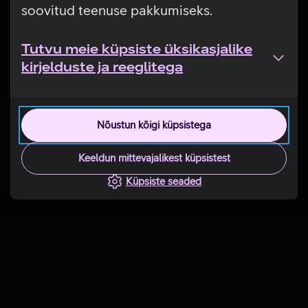
soovitud teenuse pakkumiseks.
Tutvu meie küpsiste üksikasjalike
kirjelduste ja reeglitega
Nõustun kõigi küpsistega
Keeldun mittevajalikest küpsistest
Küpsiste seaded