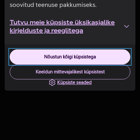
soovitud teenuse pakkumiseks.
Tutvu meie küpsiste üksikasjalike
kirjelduste ja reeglitega
Nõustun kõigi küpsistega
Keeldun mittevajalikest küpsistest
Küpsiste seaded