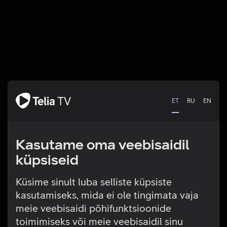
ET
RU
EN
Kasutame oma veebisaidil
küpsiseid
Küsime sinult luba selliste küpsiste
kasutamiseks, mida ei ole tingimata vaja
Tehniline viga
meie veebisaidi põhifunktsioonide
toimimiseks või meie veebisaidil sinu