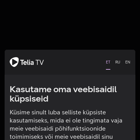
ET
RU
EN
Kasutame oma veebisaidil
küpsiseid
Küsime sinult luba selliste küpsiste
kasutamiseks, mida ei ole tingimata vaja
Tehniline viga
meie veebisaidi põhifunktsioonide
toimimiseks või meie veebisaidil sinu