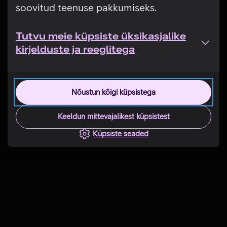
soovitud teenuse pakkumiseks.
Tutvu meie küpsiste üksikasjalike
kirjelduste ja reeglitega
Nõustun kõigi küpsistega
Keeldun mittevajalikest küpsistest
Küpsiste seaded