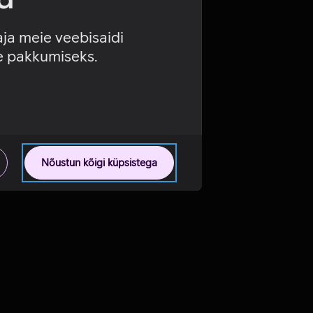
aja meie veebisaidi
se pakkumiseks.
Nõustun kõigi küpsistega