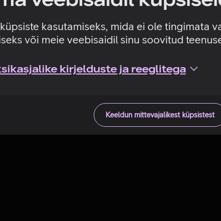
Tehniline viga
e küpsiste kasutamiseks, mida ei ole tingimata v
seks või meie veebisaidil sinu soovitud teenu
ikasjalike kirjelduste ja reeglitega
Keeldun mittevajalikest küpsistest