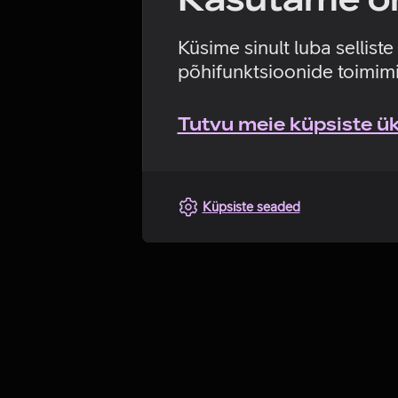
Küsime sinult luba sellist
põhifunktsioonide toimimi
Tutvu meie küpsiste üks
Küpsiste seaded