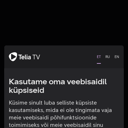
ET
RU
EN
Kasutame oma veebisaidil
küpsiseid
Küsime sinult luba selliste küpsiste
kasutamiseks, mida ei ole tingimata vaja
Tehniline viga
meie veebisaidi põhifunktsioonide
toimimiseks või meie veebisaidil sinu