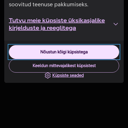
soovitud teenuse pakkumiseks.
Tutvu meie küpsiste üksikasjalike
kirjelduste ja reeglitega
Nõustun kõigi küpsistega
Keeldun mittevajalikest küpsistest
Küpsiste seaded