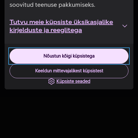
soovitud teenuse pakkumiseks.
Tutvu meie küpsiste üksikasjalike
kirjelduste ja reeglitega
Nõustun kõigi küpsistega
Keeldun mittevajalikest küpsistest
Küpsiste seaded