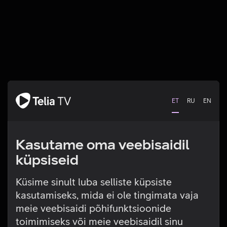
ET
RU
EN
Kasutame oma veebisaidil
küpsiseid
Küsime sinult luba selliste küpsiste
kasutamiseks, mida ei ole tingimata vaja
Tehniline viga
meie veebisaidi põhifunktsioonide
toimimiseks või meie veebisaidil sinu