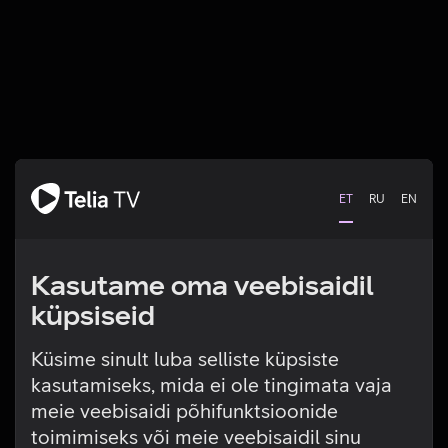
ET
RU
EN
Kasutame oma veebisaidil
küpsiseid
Küsime sinult luba selliste küpsiste
kasutamiseks, mida ei ole tingimata vaja
Tehniline viga
meie veebisaidi põhifunktsioonide
toimimiseks või meie veebisaidil sinu