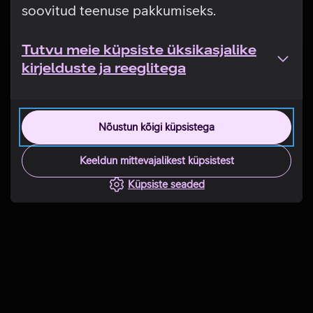
soovitud teenuse pakkumiseks.
Tutvu meie küpsiste üksikasjalike
kirjelduste ja reeglitega
Nõustun kõigi küpsistega
Keeldun mittevajalikest küpsistest
Küpsiste seaded