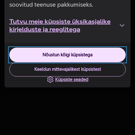
soovitud teenuse pakkumiseks.
Tutvu meie küpsiste üksikasjalike
kirjelduste ja reeglitega
Nõustun kõigi küpsistega
Keeldun mittevajalikest küpsistest
Küpsiste seaded