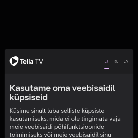
ET
RU
EN
Kasutame oma veebisaidil
küpsiseid
Küsime sinult luba selliste küpsiste
kasutamiseks, mida ei ole tingimata vaja
Tehniline viga
meie veebisaidi põhifunktsioonide
toimimiseks või meie veebisaidil sinu