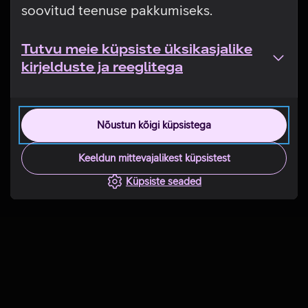
soovitud teenuse pakkumiseks.
Tutvu meie küpsiste üksikasjalike
kirjelduste ja reeglitega
Nõustun kõigi küpsistega
Keeldun mittevajalikest küpsistest
Küpsiste seaded