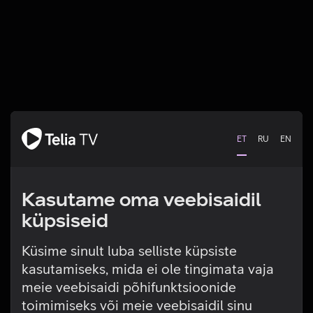
ET
RU
EN
Kasutame oma veebisaidil
küpsiseid
Küsime sinult luba selliste küpsiste
kasutamiseks, mida ei ole tingimata vaja
Tehniline viga
meie veebisaidi põhifunktsioonide
toimimiseks või meie veebisaidil sinu