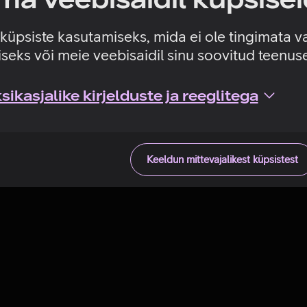
Tehniline viga
e küpsiste kasutamiseks, mida ei ole tingimata v
seks või meie veebisaidil sinu soovitud teenu
ikasjalike kirjelduste ja reeglitega
Keeldun mittevajalikest küpsistest