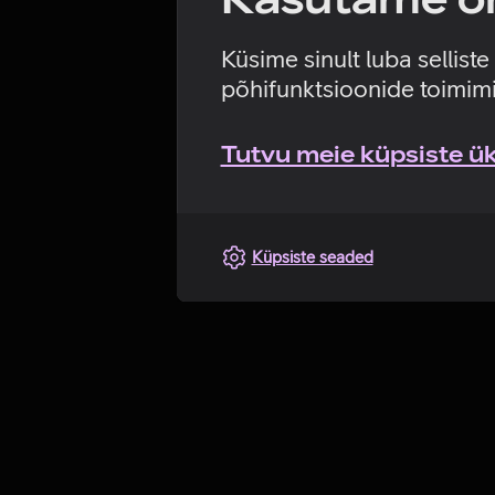
Küsime sinult luba sellist
põhifunktsioonide toimimi
Tutvu meie küpsiste üks
Küpsiste seaded