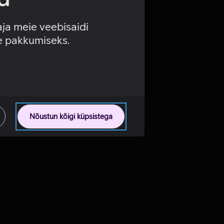
aja meie veebisaidi
se pakkumiseks.
Nõustun kõigi küpsistega