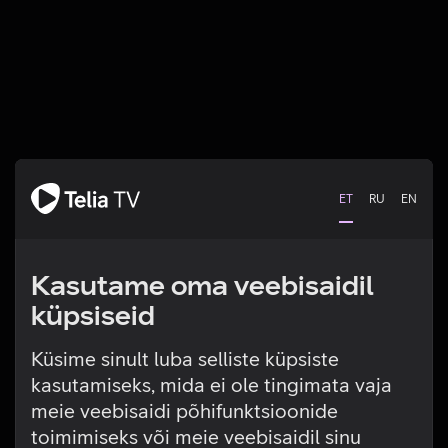
ET
RU
EN
Kasutame oma veebisaidil
küpsiseid
Küsime sinult luba selliste küpsiste
kasutamiseks, mida ei ole tingimata vaja
Tehniline viga
meie veebisaidi põhifunktsioonide
toimimiseks või meie veebisaidil sinu