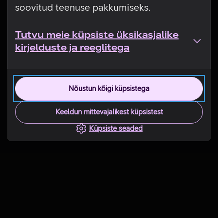
soovitud teenuse pakkumiseks.
Tutvu meie küpsiste üksikasjalike
kirjelduste ja reeglitega
Nõustun kõigi küpsistega
Keeldun mittevajalikest küpsistest
Küpsiste seaded