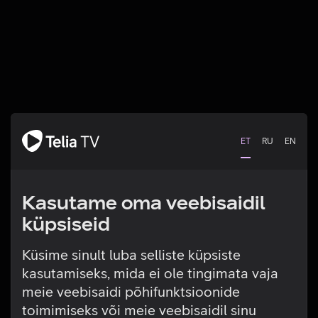
ET
RU
EN
Kasutame oma veebisaidil
küpsiseid
Küsime sinult luba selliste küpsiste
kasutamiseks, mida ei ole tingimata vaja
Tehniline viga
meie veebisaidi põhifunktsioonide
toimimiseks või meie veebisaidil sinu