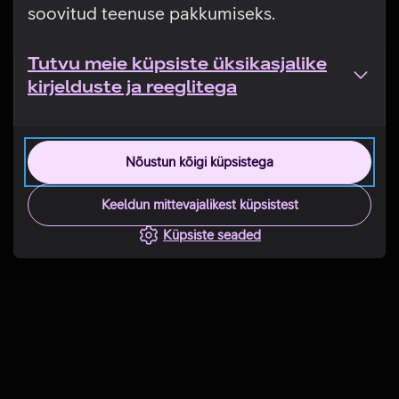
soovitud teenuse pakkumiseks.
Tutvu meie küpsiste üksikasjalike
kirjelduste ja reeglitega
Nõustun kõigi küpsistega
Keeldun mittevajalikest küpsistest
Küpsiste seaded