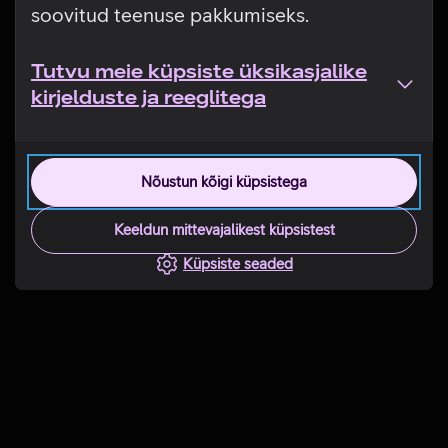
soovitud teenuse pakkumiseks.
Tutvu meie küpsiste üksikasjalike
kirjelduste ja reeglitega
Nõustun kõigi küpsistega
Keeldun mittevajalikest küpsistest
Küpsiste seaded