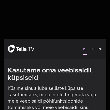
ET
RU
EN
Kasutame oma veebisaidil
küpsiseid
Küsime sinult luba selliste küpsiste
kasutamiseks, mida ei ole tingimata vaja
Tehniline viga
meie veebisaidi põhifunktsioonide
toimimiseks või meie veebisaidil sinu