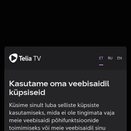
ET
RU
EN
Kasutame oma veebisaidil
küpsiseid
Küsime sinult luba selliste küpsiste
kasutamiseks, mida ei ole tingimata vaja
Tehniline viga
meie veebisaidi põhifunktsioonide
toimimiseks või meie veebisaidil sinu