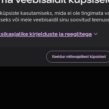
Tehniline viga
e küpsiste kasutamiseks, mida ei ole tingimata v
seks või meie veebisaidil sinu soovitud teenu
ikasjalike kirjelduste ja reeglitega
Keeldun mittevajalikest küpsistest