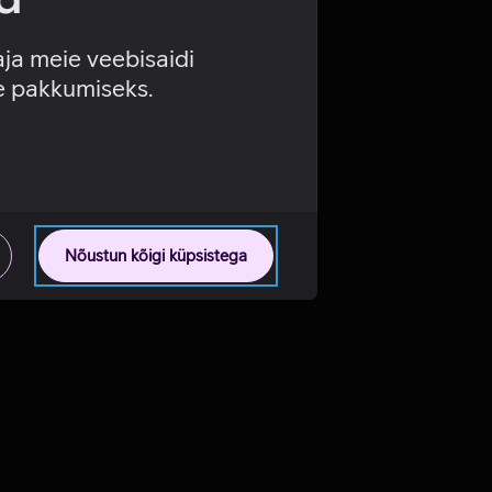
aja meie veebisaidi
se pakkumiseks.
Nõustun kõigi küpsistega