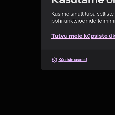
Küsime sinult luba sellist
põhifunktsioonide toimimi
Tutvu meie küpsiste üks
Küpsiste seaded