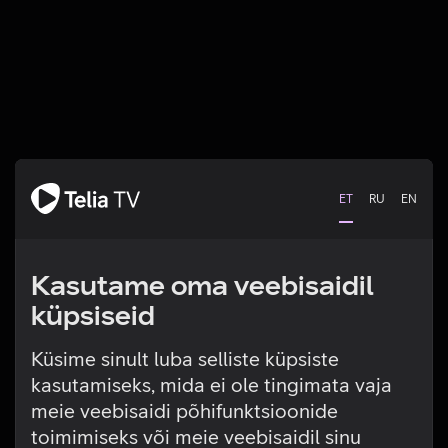
ET
RU
EN
Kasutame oma veebisaidil
küpsiseid
Küsime sinult luba selliste küpsiste
kasutamiseks, mida ei ole tingimata vaja
Tehniline viga
meie veebisaidi põhifunktsioonide
toimimiseks või meie veebisaidil sinu