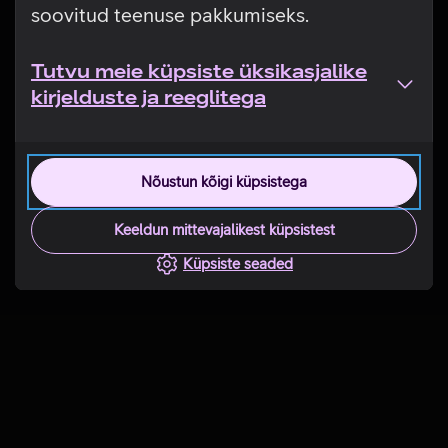
soovitud teenuse pakkumiseks.
Tutvu meie küpsiste üksikasjalike
kirjelduste ja reeglitega
Nõustun kõigi küpsistega
Keeldun mittevajalikest küpsistest
Küpsiste seaded