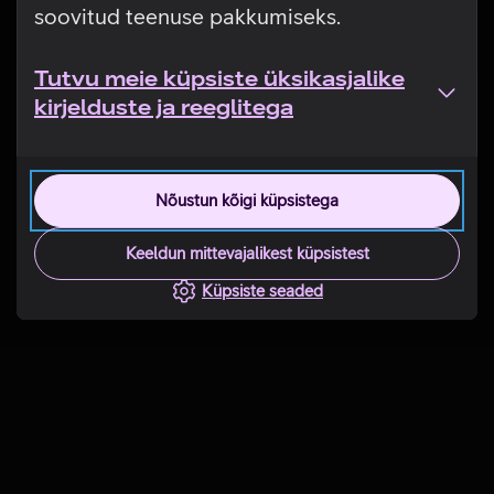
soovitud teenuse pakkumiseks.
Tutvu meie küpsiste üksikasjalike
kirjelduste ja reeglitega
Nõustun kõigi küpsistega
Keeldun mittevajalikest küpsistest
Küpsiste seaded