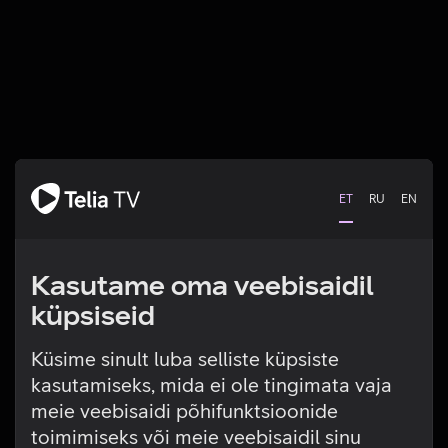
ET
RU
EN
Kasutame oma veebisaidil
küpsiseid
Küsime sinult luba selliste küpsiste
kasutamiseks, mida ei ole tingimata vaja
Tehniline viga
meie veebisaidi põhifunktsioonide
toimimiseks või meie veebisaidil sinu