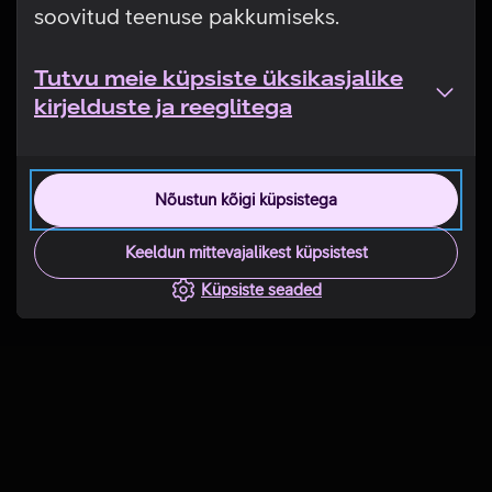
soovitud teenuse pakkumiseks.
Tutvu meie küpsiste üksikasjalike
kirjelduste ja reeglitega
Nõustun kõigi küpsistega
Keeldun mittevajalikest küpsistest
Küpsiste seaded