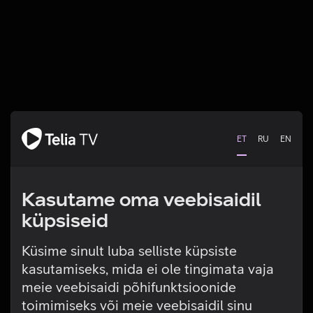
ET
RU
EN
Kasutame oma veebisaidil
küpsiseid
Küsime sinult luba selliste küpsiste
kasutamiseks, mida ei ole tingimata vaja
Tehniline viga
meie veebisaidi põhifunktsioonide
toimimiseks või meie veebisaidil sinu