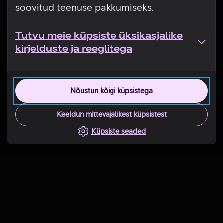
soovitud teenuse pakkumiseks.
Tutvu meie küpsiste üksikasjalike
kirjelduste ja reeglitega
Nõustun kõigi küpsistega
Keeldun mittevajalikest küpsistest
Küpsiste seaded