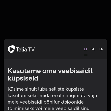
ET
RU
EN
Kasutame oma veebisaidil
küpsiseid
Küsime sinult luba selliste küpsiste
kasutamiseks, mida ei ole tingimata vaja
Tehniline viga
meie veebisaidi põhifunktsioonide
toimimiseks või meie veebisaidil sinu