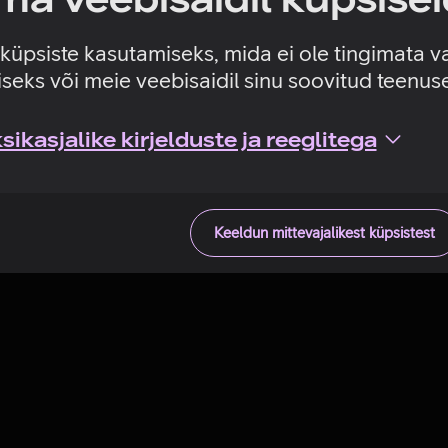
Tehniline viga
e küpsiste kasutamiseks, mida ei ole tingimata v
seks või meie veebisaidil sinu soovitud teenu
ikasjalike kirjelduste ja reeglitega
Keeldun mittevajalikest küpsistest