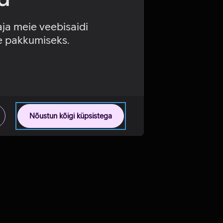
aja meie veebisaidi
se pakkumiseks.
Nõustun kõigi küpsistega