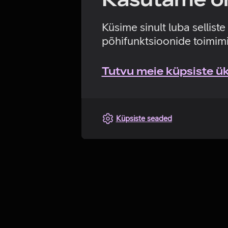
Küsime sinult luba sellist
põhifunktsioonide toimimi
Tutvu meie küpsiste üks
Küpsiste seaded