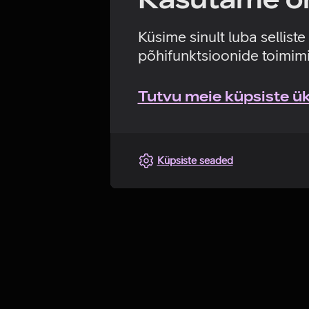
Küsime sinult luba sellist
põhifunktsioonide toimimi
Tutvu meie küpsiste üks
Küpsiste seaded