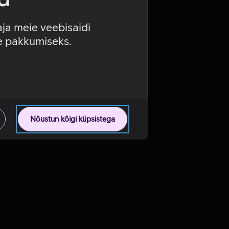
aja meie veebisaidi
se pakkumiseks.
Nõustun kõigi küpsistega