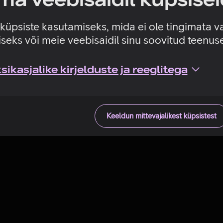
Tehniline viga
e küpsiste kasutamiseks, mida ei ole tingimata v
seks või meie veebisaidil sinu soovitud teenu
ikasjalike kirjelduste ja reeglitega
Keeldun mittevajalikest küpsistest