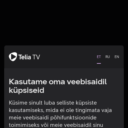
ET
RU
EN
Kasutame oma veebisaidil
küpsiseid
Küsime sinult luba selliste küpsiste
kasutamiseks, mida ei ole tingimata vaja
Tehniline viga
meie veebisaidi põhifunktsioonide
toimimiseks või meie veebisaidil sinu