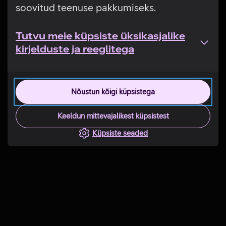
soovitud teenuse pakkumiseks.
Tutvu meie küpsiste üksikasjalike
kirjelduste ja reeglitega
Nõustun kõigi küpsistega
Keeldun mittevajalikest küpsistest
Küpsiste seaded