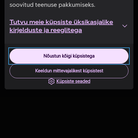
soovitud teenuse pakkumiseks.
Tutvu meie küpsiste üksikasjalike
kirjelduste ja reeglitega
Nõustun kõigi küpsistega
Keeldun mittevajalikest küpsistest
Küpsiste seaded