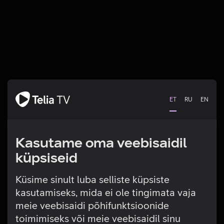
ET
RU
EN
Kasutame oma veebisaidil
küpsiseid
Küsime sinult luba selliste küpsiste
kasutamiseks, mida ei ole tingimata vaja
Tehniline viga
meie veebisaidi põhifunktsioonide
toimimiseks või meie veebisaidil sinu