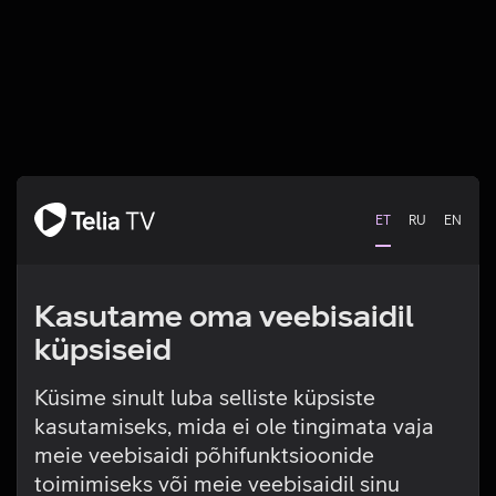
ET
RU
EN
Kasutame oma veebisaidil
küpsiseid
Küsime sinult luba selliste küpsiste
kasutamiseks, mida ei ole tingimata vaja
Tehniline viga
meie veebisaidi põhifunktsioonide
toimimiseks või meie veebisaidil sinu