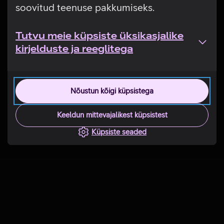
soovitud teenuse pakkumiseks.
Tutvu meie küpsiste üksikasjalike
kirjelduste ja reeglitega
Nõustun kõigi küpsistega
Keeldun mittevajalikest küpsistest
Küpsiste seaded