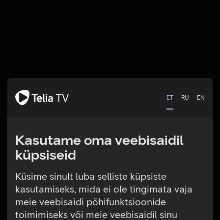
ET
RU
EN
Kasutame oma veebisaidil
küpsiseid
Küsime sinult luba selliste küpsiste
kasutamiseks, mida ei ole tingimata vaja
Tehniline viga
meie veebisaidi põhifunktsioonide
toimimiseks või meie veebisaidil sinu