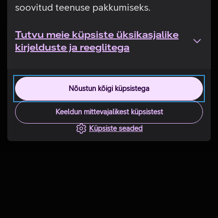
soovitud teenuse pakkumiseks.
Tutvu meie küpsiste üksikasjalike
kirjelduste ja reeglitega
Nõustun kõigi küpsistega
Keeldun mittevajalikest küpsistest
Küpsiste seaded