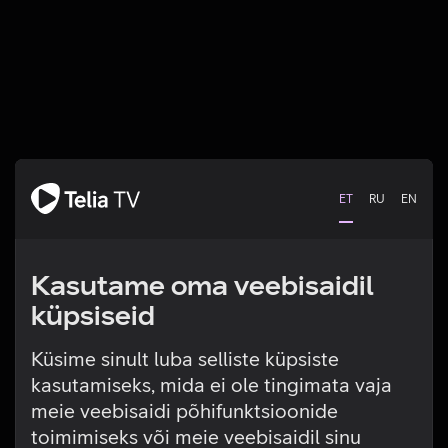
ET
RU
EN
Kasutame oma veebisaidil
küpsiseid
Küsime sinult luba selliste küpsiste
kasutamiseks, mida ei ole tingimata vaja
Tehniline viga
meie veebisaidi põhifunktsioonide
toimimiseks või meie veebisaidil sinu