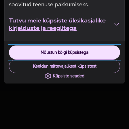
soovitud teenuse pakkumiseks.
Tutvu meie küpsiste üksikasjalike
kirjelduste ja reeglitega
Nõustun kõigi küpsistega
Keeldun mittevajalikest küpsistest
Küpsiste seaded