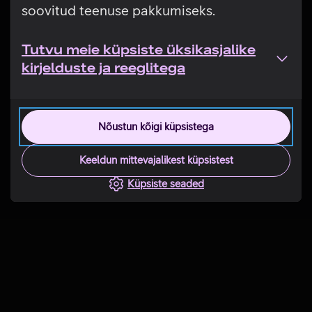
soovitud teenuse pakkumiseks.
Tutvu meie küpsiste üksikasjalike
kirjelduste ja reeglitega
Nõustun kõigi küpsistega
Keeldun mittevajalikest küpsistest
Küpsiste seaded