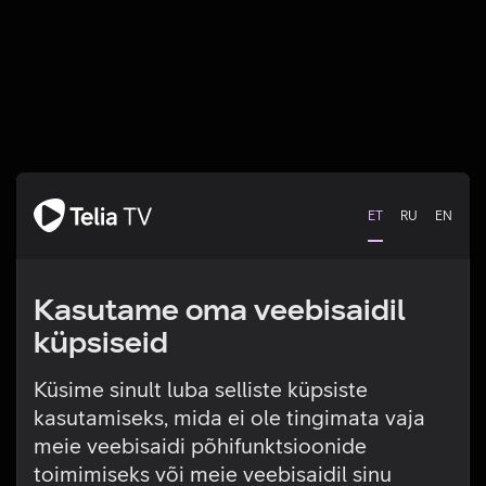
ET
RU
EN
Kasutame oma veebisaidil
küpsiseid
Küsime sinult luba selliste küpsiste
kasutamiseks, mida ei ole tingimata vaja
Tehniline viga
meie veebisaidi põhifunktsioonide
toimimiseks või meie veebisaidil sinu