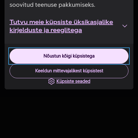
soovitud teenuse pakkumiseks.
Tutvu meie küpsiste üksikasjalike
kirjelduste ja reeglitega
Nõustun kõigi küpsistega
Keeldun mittevajalikest küpsistest
Küpsiste seaded