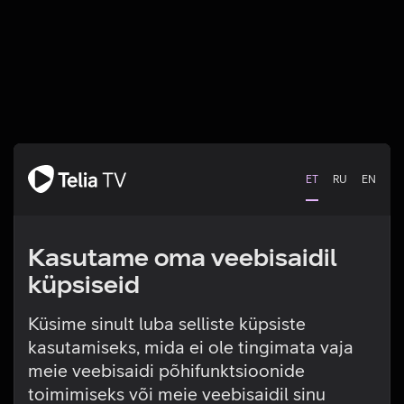
ET
RU
EN
Kasutame oma veebisaidil
küpsiseid
Küsime sinult luba selliste küpsiste
kasutamiseks, mida ei ole tingimata vaja
Tehniline viga
meie veebisaidi põhifunktsioonide
toimimiseks või meie veebisaidil sinu