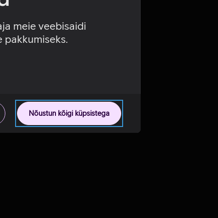
aja meie veebisaidi
se pakkumiseks.
Nõustun kõigi küpsistega