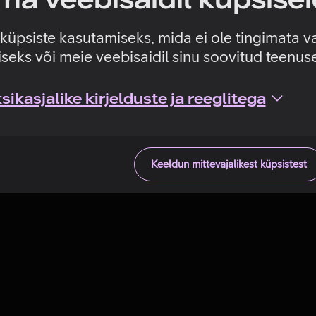
Tehniline viga
e küpsiste kasutamiseks, mida ei ole tingimata v
seks või meie veebisaidil sinu soovitud teenu
ikasjalike kirjelduste ja reeglitega
Keeldun mittevajalikest küpsistest