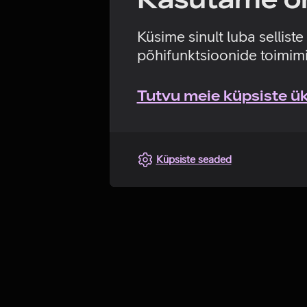
Küsime sinult luba sellist
põhifunktsioonide toimimi
Tutvu meie küpsiste üks
Küpsiste seaded