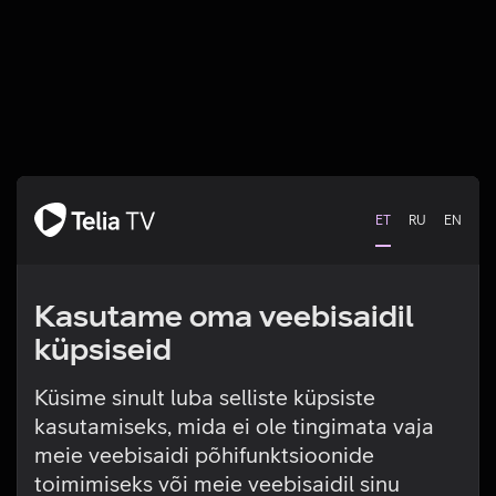
ET
RU
EN
Kasutame oma veebisaidil
küpsiseid
Küsime sinult luba selliste küpsiste
kasutamiseks, mida ei ole tingimata vaja
Tehniline viga
meie veebisaidi põhifunktsioonide
toimimiseks või meie veebisaidil sinu