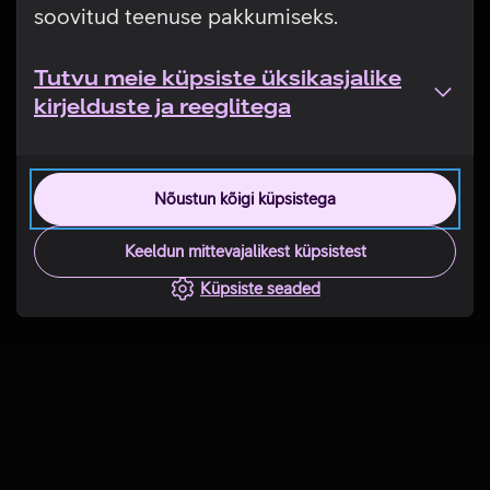
soovitud teenuse pakkumiseks.
Tutvu meie küpsiste üksikasjalike
kirjelduste ja reeglitega
Nõustun kõigi küpsistega
Keeldun mittevajalikest küpsistest
Küpsiste seaded