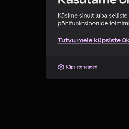
Küsime sinult luba sellist
põhifunktsioonide toimimi
Tutvu meie küpsiste üks
Küpsiste seaded