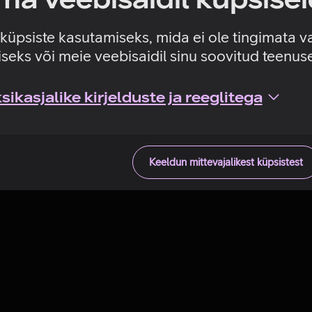
Tehniline viga
e küpsiste kasutamiseks, mida ei ole tingimata v
seks või meie veebisaidil sinu soovitud teenu
ikasjalike kirjelduste ja reeglitega
Keeldun mittevajalikest küpsistest