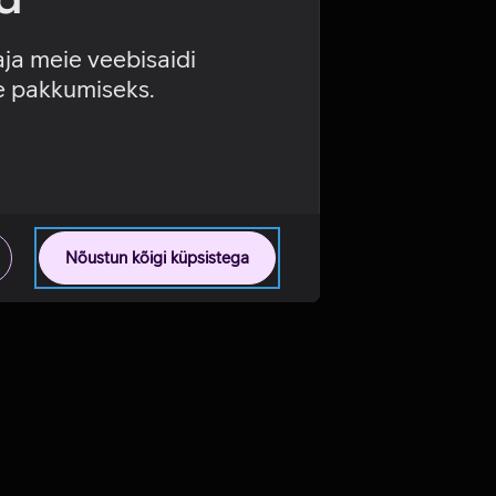
aja meie veebisaidi
se pakkumiseks.
Nõustun kõigi küpsistega