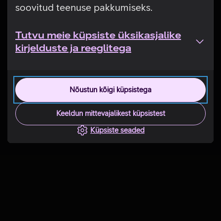
soovitud teenuse pakkumiseks.
Tutvu meie küpsiste üksikasjalike
kirjelduste ja reeglitega
Nõustun kõigi küpsistega
Keeldun mittevajalikest küpsistest
Küpsiste seaded