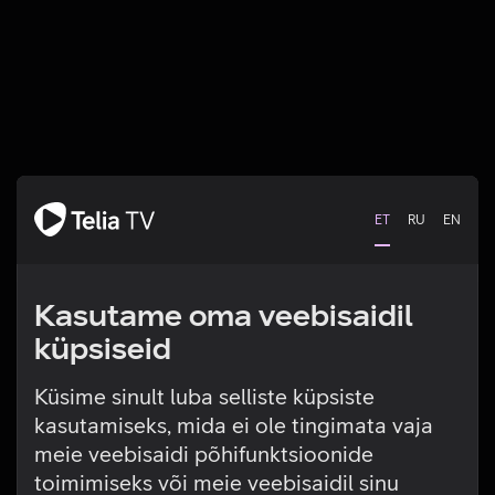
ET
RU
EN
Kasutame oma veebisaidil
küpsiseid
Küsime sinult luba selliste küpsiste
kasutamiseks, mida ei ole tingimata vaja
Tehniline viga
meie veebisaidi põhifunktsioonide
toimimiseks või meie veebisaidil sinu