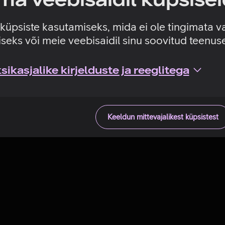
Tehniline viga
e küpsiste kasutamiseks, mida ei ole tingimata v
seks või meie veebisaidil sinu soovitud teenu
ikasjalike kirjelduste ja reeglitega
Keeldun mittevajalikest küpsistest