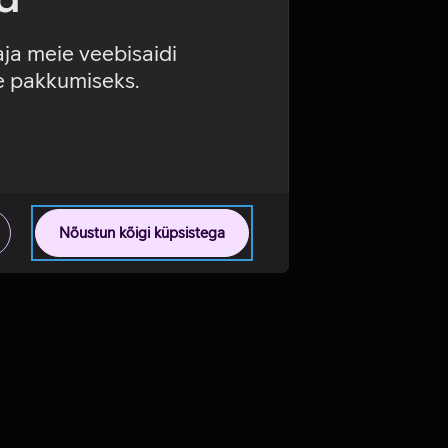
aja meie veebisaidi
se pakkumiseks.
Nõustun kõigi küpsistega