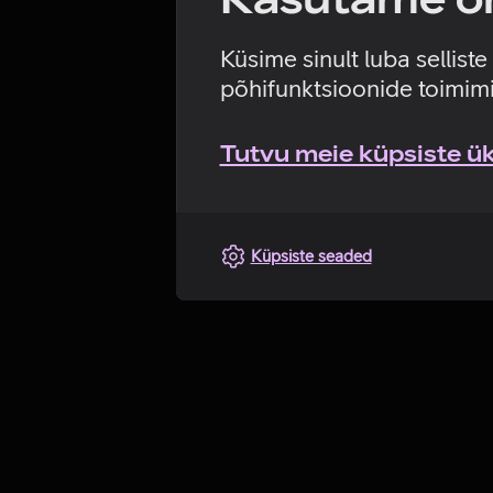
Küsime sinult luba sellist
põhifunktsioonide toimimi
Tutvu meie küpsiste üks
Küpsiste seaded