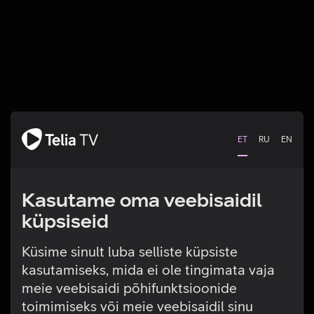
ET
RU
EN
Kasutame oma veebisaidil
küpsiseid
Küsime sinult luba selliste küpsiste
kasutamiseks, mida ei ole tingimata vaja
Tehniline viga
meie veebisaidi põhifunktsioonide
toimimiseks või meie veebisaidil sinu