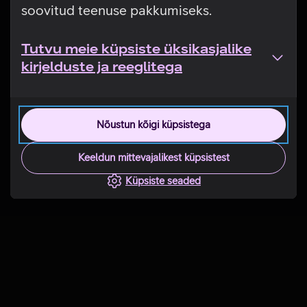
soovitud teenuse pakkumiseks.
Tutvu meie küpsiste üksikasjalike
kirjelduste ja reeglitega
Nõustun kõigi küpsistega
Keeldun mittevajalikest küpsistest
Küpsiste seaded