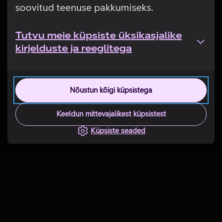
soovitud teenuse pakkumiseks.
Tutvu meie küpsiste üksikasjalike
kirjelduste ja reeglitega
Nõustun kõigi küpsistega
Keeldun mittevajalikest küpsistest
Küpsiste seaded