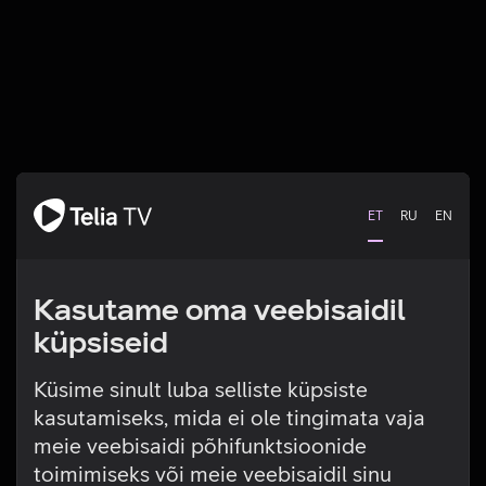
ET
RU
EN
Kasutame oma veebisaidil
küpsiseid
Küsime sinult luba selliste küpsiste
kasutamiseks, mida ei ole tingimata vaja
Tehniline viga
meie veebisaidi põhifunktsioonide
toimimiseks või meie veebisaidil sinu