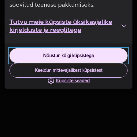
soovitud teenuse pakkumiseks.
Tutvu meie küpsiste üksikasjalike
kirjelduste ja reeglitega
Nõustun kõigi küpsistega
Keeldun mittevajalikest küpsistest
Küpsiste seaded