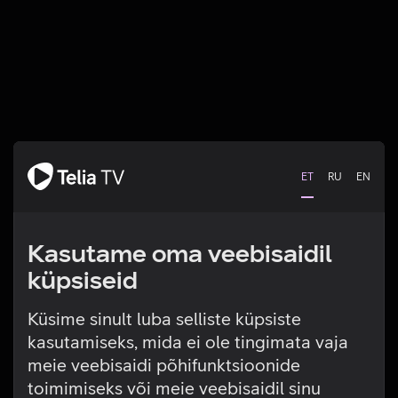
ET
RU
EN
Kasutame oma veebisaidil
küpsiseid
Küsime sinult luba selliste küpsiste
kasutamiseks, mida ei ole tingimata vaja
Tehniline viga
meie veebisaidi põhifunktsioonide
toimimiseks või meie veebisaidil sinu