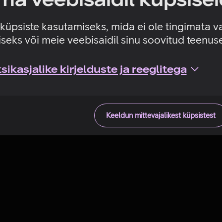
Tehniline viga
e küpsiste kasutamiseks, mida ei ole tingimata v
seks või meie veebisaidil sinu soovitud teenu
ikasjalike kirjelduste ja reeglitega
Keeldun mittevajalikest küpsistest