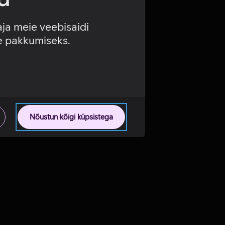
aja meie veebisaidi
se pakkumiseks.
Nõustun kõigi küpsistega