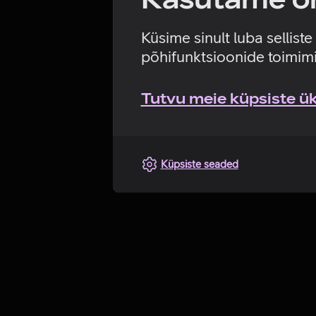
Küsime sinult luba sellist
põhifunktsioonide toimimi
Tutvu meie küpsiste üks
Küpsiste seaded