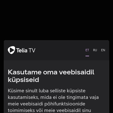
ET
RU
EN
Kasutame oma veebisaidil
küpsiseid
Küsime sinult luba selliste küpsiste
kasutamiseks, mida ei ole tingimata vaja
Tehniline viga
meie veebisaidi põhifunktsioonide
toimimiseks või meie veebisaidil sinu