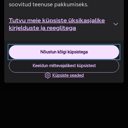
soovitud teenuse pakkumiseks.
Tutvu meie küpsiste üksikasjalike
kirjelduste ja reeglitega
Nõustun kõigi küpsistega
Keeldun mittevajalikest küpsistest
Küpsiste seaded