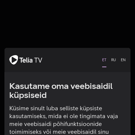
ET
RU
EN
Kasutame oma veebisaidil
küpsiseid
Küsime sinult luba selliste küpsiste
kasutamiseks, mida ei ole tingimata vaja
Tehniline viga
meie veebisaidi põhifunktsioonide
toimimiseks või meie veebisaidil sinu