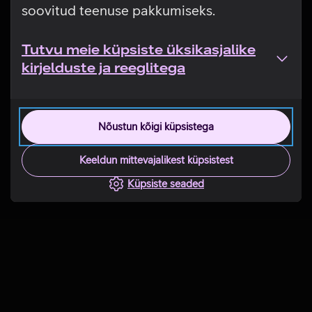
soovitud teenuse pakkumiseks.
Tutvu meie küpsiste üksikasjalike
kirjelduste ja reeglitega
Nõustun kõigi küpsistega
Keeldun mittevajalikest küpsistest
Küpsiste seaded