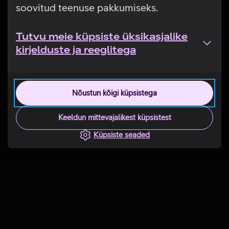
soovitud teenuse pakkumiseks.
Tutvu meie küpsiste üksikasjalike
kirjelduste ja reeglitega
Nõustun kõigi küpsistega
Keeldun mittevajalikest küpsistest
Küpsiste seaded