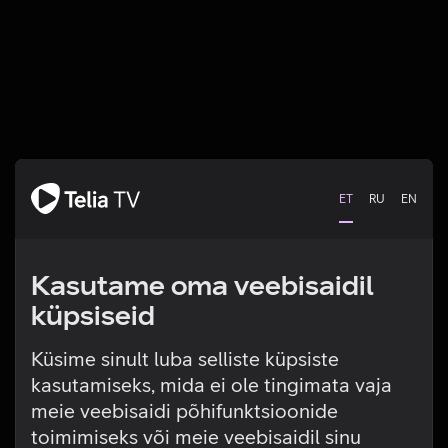
ET
RU
EN
Kasutame oma veebisaidil
küpsiseid
Küsime sinult luba selliste küpsiste
kasutamiseks, mida ei ole tingimata vaja
Tehniline viga
meie veebisaidi põhifunktsioonide
toimimiseks või meie veebisaidil sinu