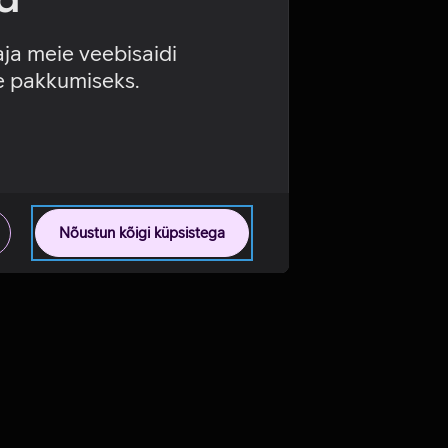
aja meie veebisaidi
se pakkumiseks.
Nõustun kõigi küpsistega