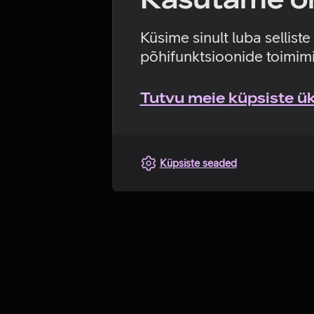
Küsime sinult luba sellist
põhifunktsioonide toimimi
Tutvu meie küpsiste üks
Küpsiste seaded