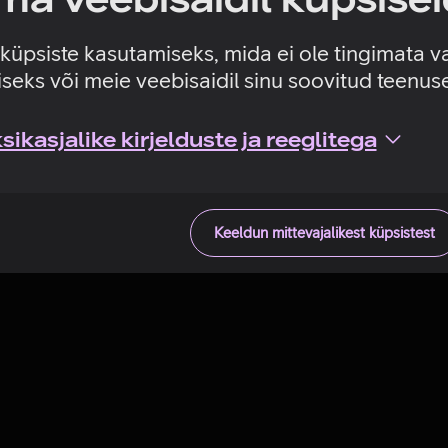
Tehniline viga
e küpsiste kasutamiseks, mida ei ole tingimata v
seks või meie veebisaidil sinu soovitud teenu
ikasjalike kirjelduste ja reeglitega
Keeldun mittevajalikest küpsistest